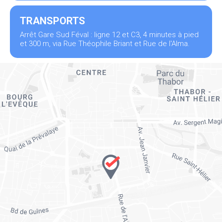
TRANSPORTS
Arrêt Gare Sud Féval : ligne 12 et C3, 4 minutes à pied
et 300 m, via Rue Théophile Briant et Rue de l'Alma.