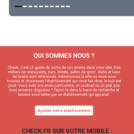
QUI SOMMES NOUS ?
Check, c’est LE guide de sortie de vos envies dans votre ville. Des
milliers de restaurants, bars, hôtels, salles de sport, clubs et lieux
de loisirs sont référencés. Sélectionnez la ville où vous vous
trouvez et choisissez l’établissement qui vous fait rêver, le tour est
joué ! Vous avez une envie particulière, un cocktail ou un plat que
vous aimeriez dégustez ? Tapez-le dans la barre de recherche et
laissez-vous tenter par un établissement qui apparait.
Ajouter votre établissement
CHECK.FR SUR VOTRE MOBILE :