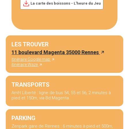
La carte des boissons - L'heure du Jeu
LES TROUVER
11 boulevard Magenta 35000 Rennes
itinéraire Google map
itinéraire Waze
TRANSPORTS
Arrêt Liberté : ligne de bus 54, 55 et 56, 2 minutes à
pied et 150m, via Bd Magenta.
PARKING
Zenpark gare de Rennes : 6 minutes à pied et 500m,