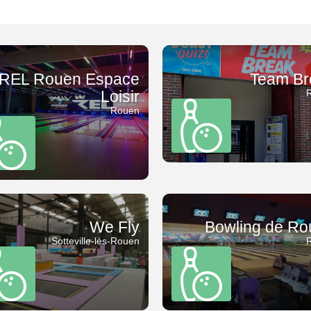
REL Rouen Espace
Team Br
Loisir
Rouen
We Fly
Bowling de R
Sotteville-lès-Rouen