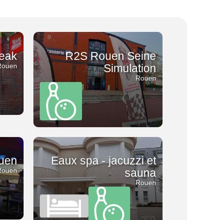
eak
R2S Rouen Seine
Rouen
Simulation
Rouen
ouen
Eaux spa - jacuzzi et
Rouen
sauna
Rouen