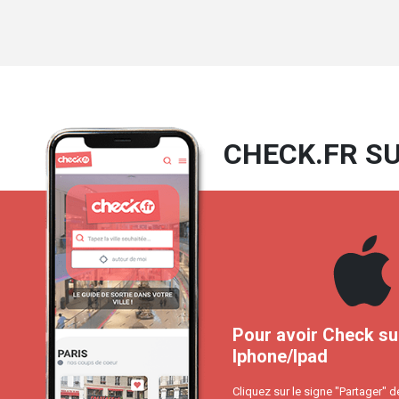
CHECK.FR SU
Pour avoir Check su
Iphone/Ipad
Cliquez sur le signe "Partager" d