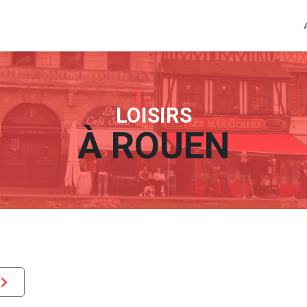
LOISIRS
À
ROUEN