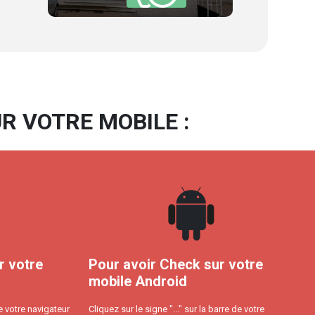
R VOTRE MOBILE :
r votre
Pour avoir Check sur votre
mobile Android
e votre navigateur
Cliquez sur le signe "..." sur la barre de votre