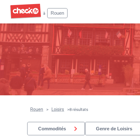
Check
Rouen
à
Rouen
Loisirs
>
>
8 résultats
Commodités
Genre de Loisirs