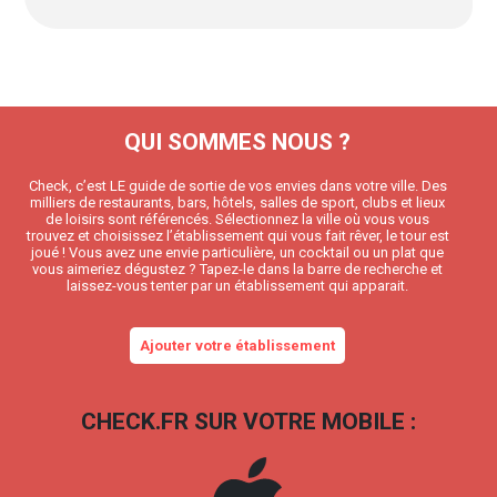
QUI SOMMES NOUS ?
Check, c’est LE guide de sortie de vos envies dans votre ville. Des
milliers de restaurants, bars, hôtels, salles de sport, clubs et lieux
de loisirs sont référencés. Sélectionnez la ville où vous vous
trouvez et choisissez l’établissement qui vous fait rêver, le tour est
joué ! Vous avez une envie particulière, un cocktail ou un plat que
vous aimeriez dégustez ? Tapez-le dans la barre de recherche et
laissez-vous tenter par un établissement qui apparait.
Ajouter votre établissement
CHECK.FR SUR VOTRE MOBILE :