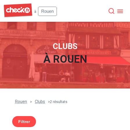
Check
Rouen
à
CLUBS
À
ROUEN
Rouen
Clubs
>
>
2 résultats
Filtrer