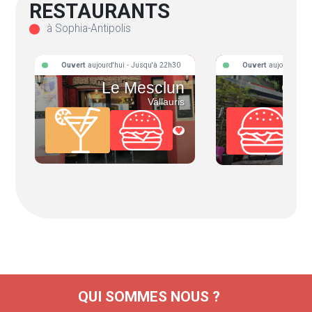
RESTAURANTS
à Sophia-Antipolis
Ouvert
aujourd'hui - Jusqu'à 22h30
Ouvert
aujourd'hui 
Le Mesclun
Che
Vallauris
QUI SOMMES NOUS ?