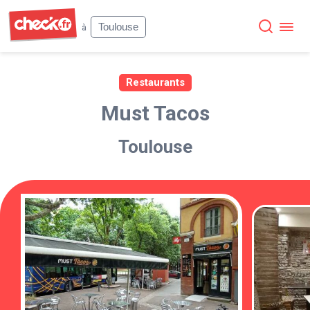
Check
Toulouse
à
Restaurants
Must Tacos
Toulouse