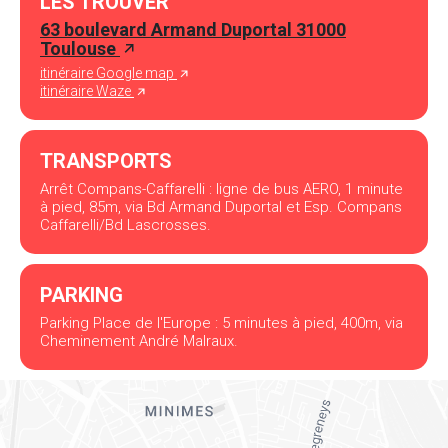
LES TROUVER
63 boulevard Armand Duportal 31000
Toulouse
itinéraire Google map
itinéraire Waze
TRANSPORTS
Arrêt Compans-Caffarelli : ligne de bus AERO, 1 minute
à pied, 85m, via Bd Armand Duportal et Esp. Compans
Caffarelli/Bd Lascrosses.
PARKING
Parking Place de l'Europe : 5 minutes à pied, 400m, via
Cheminement André Malraux.