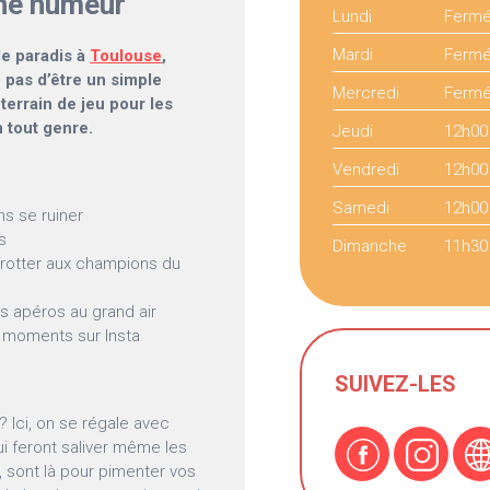
nne humeur
Lundi
Ferm
Mardi
Ferm
 de paradis à
Toulouse
,
 pas d’être un simple
Mercredi
Ferm
 terrain de jeu pour les
 tout genre.
Jeudi
12h00
Vendredi
12h00
Samedi
12h00
s se ruiner
s
Dimanche
11h30
 frotter aux champions du
es apéros au grand air
s moments sur Insta
SUIVEZ-LES
? Ici, on se régale avec
i feront saliver même les
s, sont là pour pimenter vos