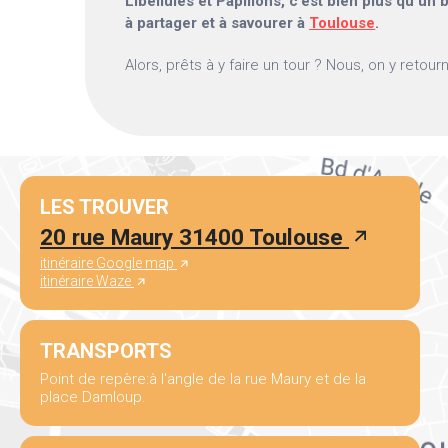
Libellules et Papillons, c’est bien plus qu’un 
à partager et à savourer à
Toulouse
.
Alors, prêts à y faire un tour ? Nous, on y retour
LES TROUVER
20 rue Maury 31400 Toulouse
itinéraire Google map
itinéraire Waze
TRANSPORTS
Point de repère:à l'angle de la rue Maury et de la
place Damloup.