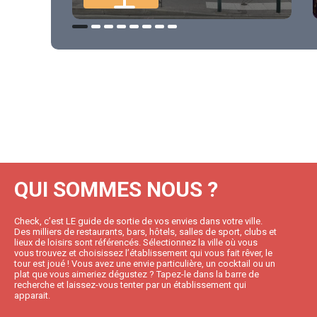
QUI SOMMES NOUS ?
Check, c’est LE guide de sortie de vos envies dans votre ville.
Des milliers de restaurants, bars, hôtels, salles de sport, clubs et
lieux de loisirs sont référencés. Sélectionnez la ville où vous
vous trouvez et choisissez l’établissement qui vous fait rêver, le
tour est joué ! Vous avez une envie particulière, un cocktail ou un
plat que vous aimeriez dégustez ? Tapez-le dans la barre de
recherche et laissez-vous tenter par un établissement qui
apparait.