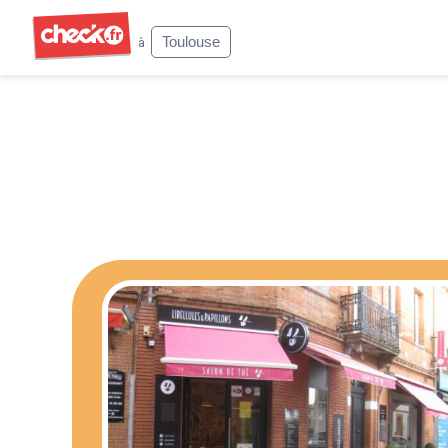
Check
Toulouse
à