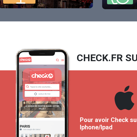
CHECK.FR SU
Pour avoir Check su
Iphone/Ipad