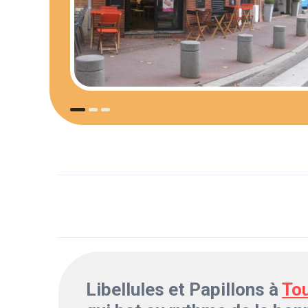
Libellules et Papillons à
To