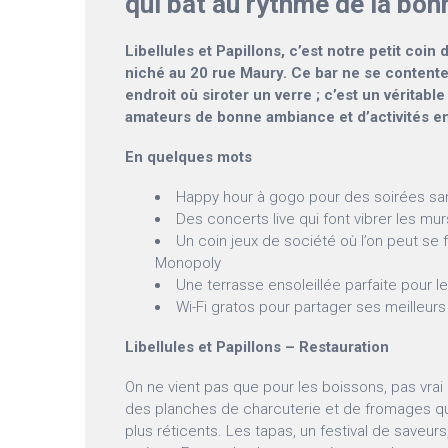
qui bat au rythme de la bo
Libellules et Papillons, c’est notre petit coin
niché au 20 rue Maury. Ce bar ne se contente
endroit où siroter un verre ; c’est un véritable
amateurs de bonne ambiance et d’activités en
En quelques mots
Happy hour à gogo pour des soirées san
Des concerts live qui font vibrer les mur
Un coin jeux de société où l’on peut se
Monopoly
Une terrasse ensoleillée parfaite pour l
Wi-Fi gratos pour partager ses meilleur
Libellules et Papillons – Restauration
On ne vient pas que pour les boissons, pas vrai 
des planches de charcuterie et de fromages qu
plus réticents. Les tapas, un festival de saveur