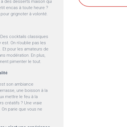
s à des desserts maison qui
etit encas à toute heure ?
 pour grignoter à volonté.
 Des cocktails classiques
y est. On n’oublie pas les
e. Et pour les amateurs de
sans modération. En plus,
nent pimenter le tout.
alité
c’est son ambiance
terrasse, une boisson à la
x mettre le feu à la
rs créatifs ? Une vraie
e. On parie que vous ne