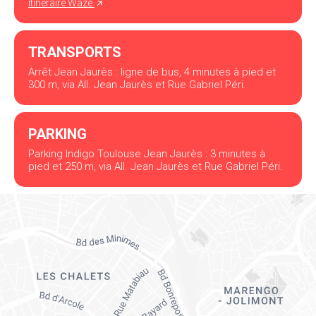
itinéraire Waze
TRANSPORTS
Arrêt Jean Jaurès : ligne de bus, 4 minutes à pied et
300 m, via All. Jean Jaurès et Rue Gabriel Péri.
PARKING
Parking Indigo Toulouse Jean Jaurès : 3 minutes à
pied et 250 m, via All. Jean Jaurès et Rue Gabriel Péri.