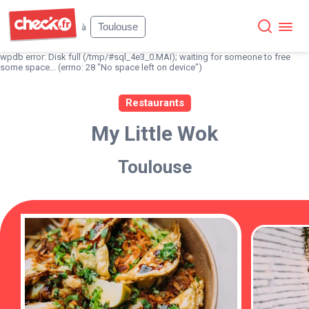
Check
Toulouse
à
wpdb error: Disk full (/tmp/#sql_4e3_0.MAI); waiting for someone to free
some space... (errno: 28 "No space left on device")
Restaurants
My Little Wok
Toulouse