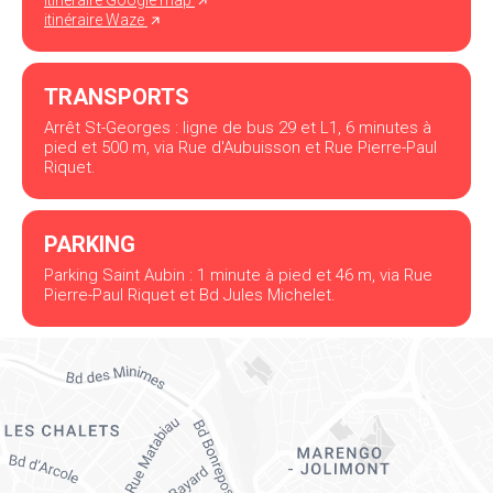
itinéraire Google map
itinéraire Waze
TRANSPORTS
Arrêt St-Georges : ligne de bus 29 et L1, 6 minutes à
pied et 500 m, via Rue d'Aubuisson et Rue Pierre-Paul
Riquet.
PARKING
Parking Saint Aubin : 1 minute à pied et 46 m, via Rue
Pierre-Paul Riquet et Bd Jules Michelet.