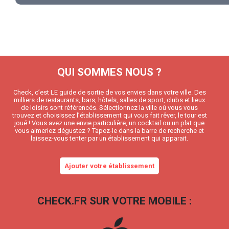
QUI SOMMES NOUS ?
Check, c’est LE guide de sortie de vos envies dans votre ville. Des
milliers de restaurants, bars, hôtels, salles de sport, clubs et lieux
de loisirs sont référencés. Sélectionnez la ville où vous vous
trouvez et choisissez l’établissement qui vous fait rêver, le tour est
joué ! Vous avez une envie particulière, un cocktail ou un plat que
vous aimeriez dégustez ? Tapez-le dans la barre de recherche et
laissez-vous tenter par un établissement qui apparait.
Ajouter votre établissement
CHECK.FR SUR VOTRE MOBILE :