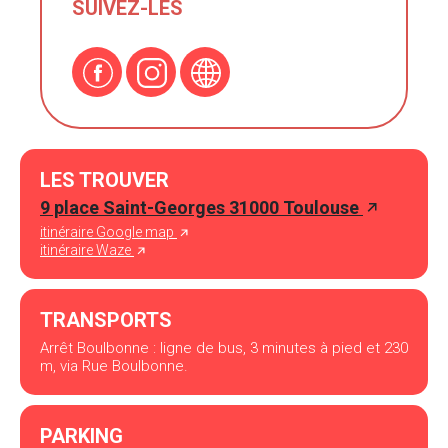
SUIVEZ-LES
LES TROUVER
9 place Saint-Georges 31000 Toulouse
itinéraire Google map
itinéraire Waze
TRANSPORTS
Arrêt Boulbonne : ligne de bus, 3 minutes à pied et 230
m, via Rue Boulbonne.
PARKING