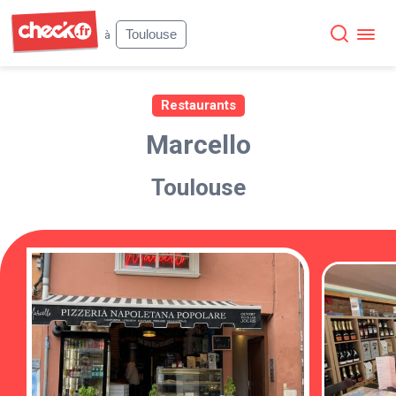
Check
Toulouse
à
Restaurants
Marcello
Toulouse