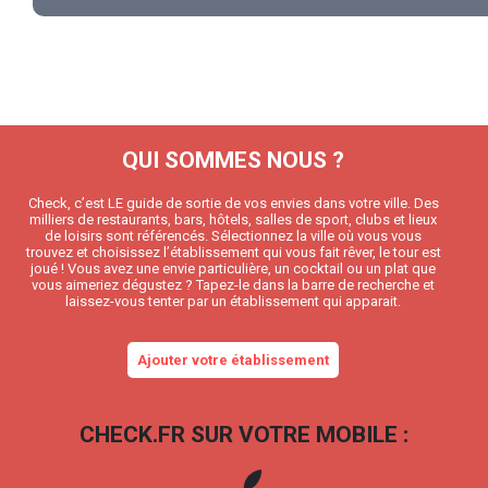
QUI SOMMES NOUS ?
Check, c’est LE guide de sortie de vos envies dans votre ville. Des
milliers de restaurants, bars, hôtels, salles de sport, clubs et lieux
de loisirs sont référencés. Sélectionnez la ville où vous vous
trouvez et choisissez l’établissement qui vous fait rêver, le tour est
joué ! Vous avez une envie particulière, un cocktail ou un plat que
vous aimeriez dégustez ? Tapez-le dans la barre de recherche et
laissez-vous tenter par un établissement qui apparait.
Ajouter votre établissement
CHECK.FR SUR VOTRE MOBILE :