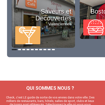
Saveurs et
Bost
Decouvertes
Valenciennes
QUI SOMMES NOUS ?
Check, c’est LE guide de sortie de vos envies dans votre ville. Des
milliers de restaurants, bars, hôtels, salles de sport, clubs et lieux
de loisirs sont référencés. Sélectionnez la ville où vous vous