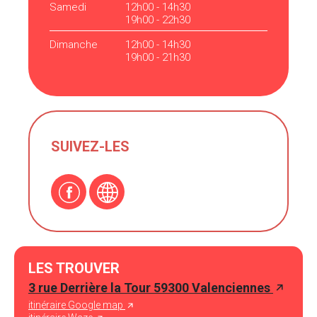
Samedi
12h00 - 14h30
19h00 - 22h30
Dimanche
12h00 - 14h30
19h00 - 21h30
SUIVEZ-LES
LES TROUVER
3 rue Derrière la Tour 59300 Valenciennes
itinéraire Google map