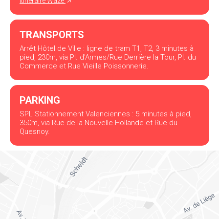
itinéraire Waze
TRANSPORTS
Arrêt Hôtel de Ville : ligne de tram T1, T2, 3 minutes à
pied, 230m, via Pl. d'Armes/Rue Derrière la Tour, Pl. du
Commerce et Rue Vieille Poissonnerie.
PARKING
SPL Stationnement Valenciennes : 5 minutes à pied,
350m, via Rue de la Nouvelle Hollande et Rue du
Quesnoy.