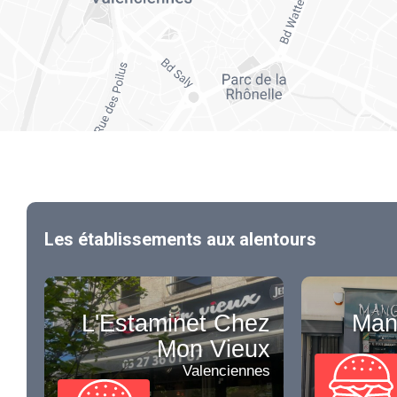
Les établissements aux alentours
L'Estaminet Chez
Man
Mon Vieux
Valenciennes