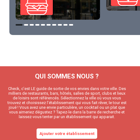
QUI SOMMES NOUS ?
Check, c’est LE guide de sortie de vos envies dans votre ville. Des
milliers de restaurants, bars, hôtels, salles de sport, clubs et lieux
de loisirs sont référencés. Sélectionnez la ville où vous vous
trouvez et choisissez l’établissement qui vous fait rêver, le tour est
joué ! Vous avez une envie particulière, un cocktail ou un plat que
vous aimeriez dégustez ? Tapez-le dans la barre de recherche et
laissez-vous tenter par un établissement qui apparait.
Ajouter votre établissement