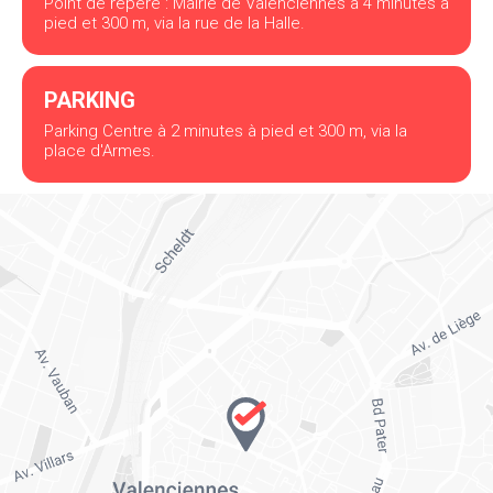
Point de repère : Mairie de Valenciennes à 4 minutes à
pied et 300 m, via la rue de la Halle.
PARKING
Parking Centre à 2 minutes à pied et 300 m, via la
place d'Armes.