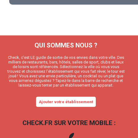
QUI SOMMES NOUS ?
Check, c’est LE guide de sortie de vos envies dans votre ville. Des
milliers de restaurants, bars, hôtels, salles de sport, clubs et lieux
de loisirs sont référencés. Sélectionnez la ville où vous vous
trouvez et choisissez l’établissement qui vous fait rêver, le tour est
joué ! Vous avez une envie particulière, un cocktail ou un plat que
vous aimeriez dégustez ? Tapez-le dans la barre de recherche et
laissez-vous tenter par un établissement qui apparait.
Ajouter votre établissement
CHECK.FR SUR VOTRE MOBILE :