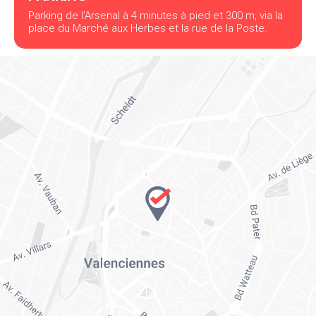
Parking de l'Arsenal à 4 minutes à pied et 300 m, via la
place du Marché aux Herbes et la rue de la Poste.