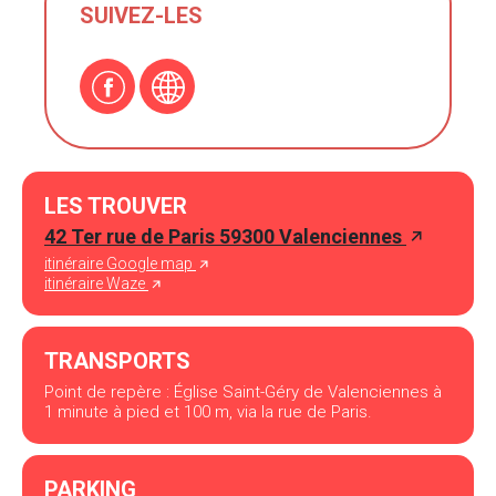
SUIVEZ-LES
LES TROUVER
42 Ter rue de Paris 59300 Valenciennes
itinéraire Google map
itinéraire Waze
TRANSPORTS
Point de repère : Église Saint-Géry de Valenciennes à
1 minute à pied et 100 m, via la rue de Paris.
PARKING