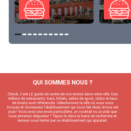
QUI SOMMES NOUS ?
Check, c’est LE guide de sortie de vos envies dans votre ville. Des
milliers de restaurants, bars, hôtels, salles de sport, clubs et lieux
de loisirs sont référencés. Sélectionnez la ville où vous vous
trouvez et choisissez l’établissement qui vous fait rêver, le tour est
joué ! Vous avez une envie particulière, un cocktail ou un plat que
vous aimeriez dégustez ? Tapez-le dans la barre de recherche et
laissez-vous tenter par un établissement qui apparait.