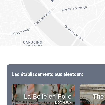
Les établissements aux alentours
La Belle en Folie
The
Bordeaux