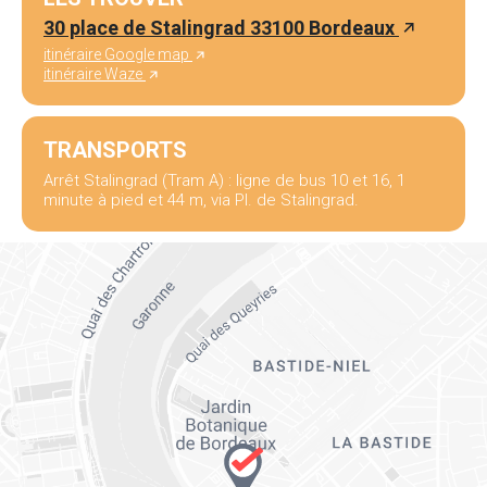
30 place de Stalingrad 33100 Bordeaux
itinéraire Google map
itinéraire Waze
TRANSPORTS
Arrêt Stalingrad (Tram A) : ligne de bus 10 et 16, 1
minute à pied et 44 m, via Pl. de Stalingrad.