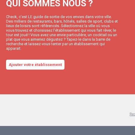
QUI SOMMES NOUS ?
Check, c’est LE guide de sortie de vos envies dans votre ville.
Des milliers de restaurants, bars, hôtels, salles de sport, clubs et
lieux de loisirs sont référencés. Sélectionnez la ville où vous
vous trouvez et choisissez l’établissement qui vous fait rêver, le
tour est joué ! Vous avez une envie particulière, un cocktail ou un
plat que vous aimeriez dégustez ? Tapez-le dans la barre de
recherche et laissez-vous tenter par un établissement qui
apparait.
Ajouter votre établissement
Res