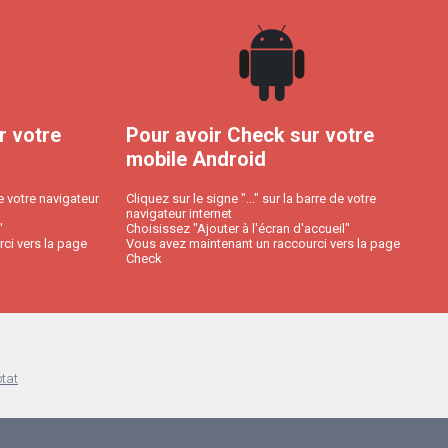
r votre
Pour avoir Check sur votre
mobile Android
e votre navigateur
Cliquez sur le signe "..." sur la barre de votre
navigateur internet
"
Choisissez "Ajouter à l'écran d'accueil"
ci vers la page
Vous avez maintenant un raccourci vers la page
Check
otat