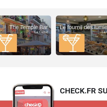
Bar/Café
The Temple Bar
Le fournil des lumi
La Ciotat
La 
CHECK.FR SU