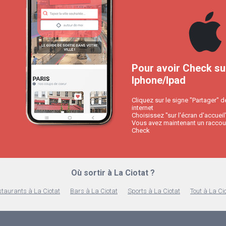
Pour avoir Check su
Iphone/Ipad
Cliquez sur le signe "Partager" d
internet
Choisissez "sur l'écran d'accueil
Vous avez maintenant un raccour
Check
Où sortir à La Ciotat ?
taurants à La Ciotat
Bars à La Ciotat
Sports à La Ciotat
Tout à La Ci