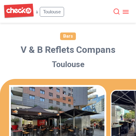
Check
Toulouse
à
Bars
V & B Reflets Compans
Toulouse