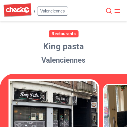
Check
Valenciennes
à
Restaurants
King pasta
Valenciennes