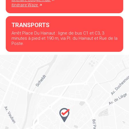
itinéraire Waze
TRANSPORTS
Arrêt Place Du Hainaut : ligne de bus C1 et C3, 3
minutes à pied et 190 m, via Pl. du Hainaut et Rue de la
Poste.