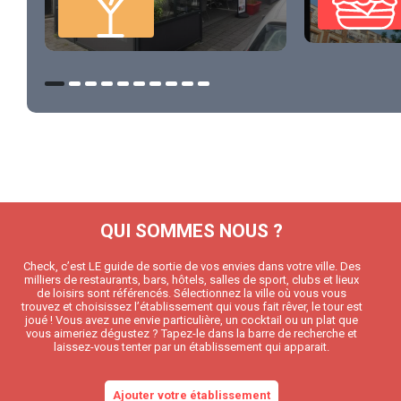
QUI SOMMES NOUS ?
Check, c’est LE guide de sortie de vos envies dans votre ville. Des
milliers de restaurants, bars, hôtels, salles de sport, clubs et lieux
de loisirs sont référencés. Sélectionnez la ville où vous vous
trouvez et choisissez l’établissement qui vous fait rêver, le tour est
joué ! Vous avez une envie particulière, un cocktail ou un plat que
vous aimeriez dégustez ? Tapez-le dans la barre de recherche et
laissez-vous tenter par un établissement qui apparait.
Ajouter votre établissement