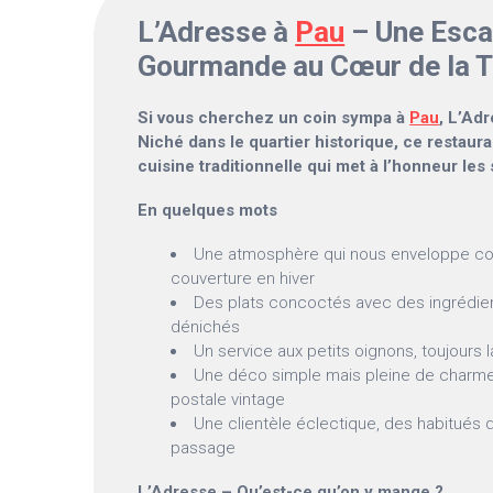
L’Adresse à
Pau
– Une Esc
Gourmande au Cœur de la T
Si vous cherchez un coin sympa à
Pau
, L’Adr
Niché dans le quartier historique, ce restau
cuisine traditionnelle qui met à l’honneur les 
En quelques mots
Une atmosphère qui nous enveloppe 
couverture en hiver
Des plats concoctés avec des ingrédien
dénichés
Un service aux petits oignons, toujours 
Une déco simple mais pleine de charm
postale vintage
Une clientèle éclectique, des habitués 
passage
L’Adresse – Qu’est-ce qu’on y mange ?