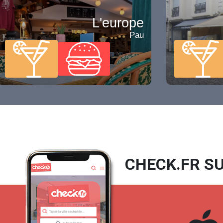
L'europe
Pau
CHECK.FR SU