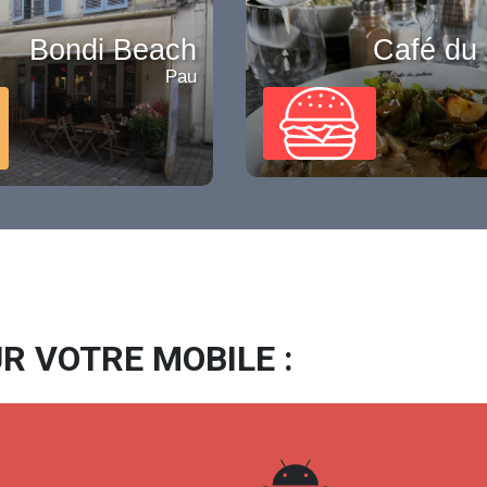
Bondi Beach
Café du 
Pau
R VOTRE MOBILE :