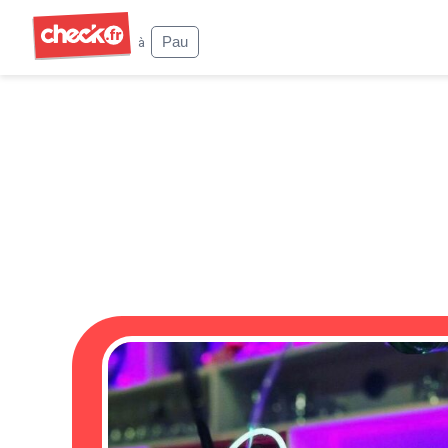
Check
Pau
à