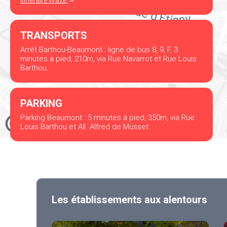
itinéraire Waze
TRANSPORTS
Arrêt Barthou-Beaumont : ligne de bus 8, 9, F, 3
minutes à pied, 210m, via Rue Navarrot et Rue Louis
Barthou.
PARKING
Parking Beaumont : 5 minutes à pied, 350m, via Rue
Louis Barthou et All. Alfred de Musset.
Les établissements aux alentours