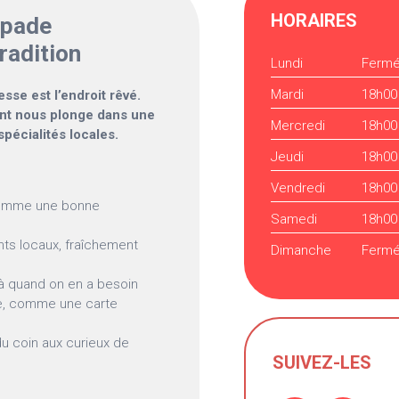
HORAIRES
apade
radition
Lundi
Ferm
Mardi
18h00
esse est l’endroit rêvé.
rant nous plonge dans une
Mercredi
18h00
spécialités locales.
Jeudi
18h00
Vendredi
18h00
comme une bonne
Samedi
18h00
ts locaux, fraîchement
Dimanche
Ferm
là quand on en a besoin
e, comme une carte
du coin aux curieux de
SUIVEZ-LES