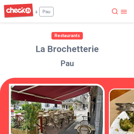
Check
Pau
à
Restaurants
La Brochetterie
Pau