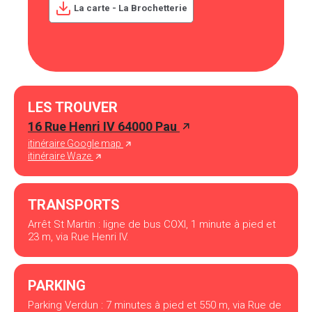
La carte - La Brochetterie
LES TROUVER
16 Rue Henri IV 64000 Pau
itinéraire Google map
itinéraire Waze
TRANSPORTS
Arrêt St Martin : ligne de bus COXI, 1 minute à pied et
23 m, via Rue Henri IV.
PARKING
Parking Verdun : 7 minutes à pied et 550 m, via Rue de