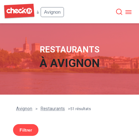
Check
Avignon
à
RESTAURANTS
À
AVIGNON
Avignon
Restaurants
>
>
51 résultats
Filtrer