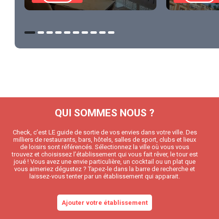
QUI SOMMES NOUS ?
Check, c’est LE guide de sortie de vos envies dans votre ville. Des
milliers de restaurants, bars, hôtels, salles de sport, clubs et lieux
de loisirs sont référencés. Sélectionnez la ville où vous vous
trouvez et choisissez l’établissement qui vous fait rêver, le tour est
joué ! Vous avez une envie particulière, un cocktail ou un plat que
vous aimeriez dégustez ? Tapez-le dans la barre de recherche et
laissez-vous tenter par un établissement qui apparait.
Ajouter votre établissement