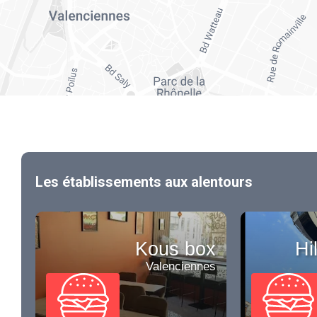
Les établissements aux alentours
Kous box
Hi
Valenciennes