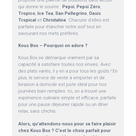
propose une palette de boissons sans alcool
qui donne le sourire :
Pepsi
,
Pepsi Zéro
,
Tropico
,
Ice Tea
,
San Pellegrino
,
Oasis
Tropical
et
Christaline
. Chacune d’elles est
parfaite pour étancher notre soif tout en
savourant nos mets préférés.
Kous Box – Pourquoi on adore ?
Kous Box se démarque vraiment par sa
capacité à satisfaire toutes nos envies. Avec
des plats variés, il y en a pour tous les goûts ! En
plus, le service de vente à emporter et de
livraison à domicile est juste idéal pour nos
journées bien remplies. Ici, on a trouvé une
expérience culinaire simple et efficace, parfaite
pour une pause déjeuner rapide ou un dîner
relax, sans chichis.
Alors, qu’attendons-nous pour se faire plaisir
chez Kous Box ? C’est le choix parfait pour