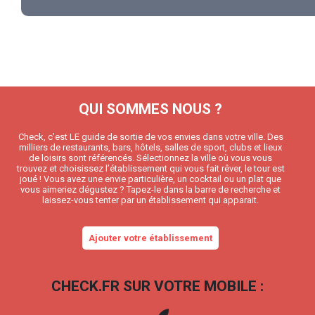
QUI SOMMES NOUS ?
Check, c’est LE guide de sortie de vos envies dans votre ville. Des
milliers de restaurants, bars, hôtels, salles de sport, clubs et lieux
de loisirs sont référencés. Sélectionnez la ville où vous vous
trouvez et choisissez l’établissement qui vous fait rêver, le tour est
joué ! Vous avez une envie particulière, un cocktail ou un plat que
vous aimeriez dégustez ? Tapez-le dans la barre de recherche et
laissez-vous tenter par un établissement qui apparait.
Ajouter votre établissement
CHECK.FR SUR VOTRE MOBILE :